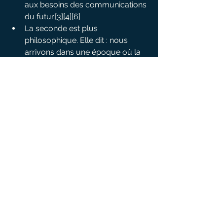
aux besoins des communications 
du futur.[3][4][6]
La seconde est plus 
philosophique. Elle dit : nous 
arrivons dans une époque où la 
machine ne se contente plus 
d’optimiser nos idées ; elle 
commence à proposer des 
formes que nous n’aurions ni 
imaginées, ni parfois acceptées 
instinctivement. Et pourtant, ces 
formes fonctionnent.[2][3][5]
C’est précisément ce qui rend cette 
actualité prégnante. Elle ne parle 
pas seulement de puces, ni même 
seulement d’IA. Elle parle du 
moment où l’intelligence artificielle 
commence à devenir un instrument 