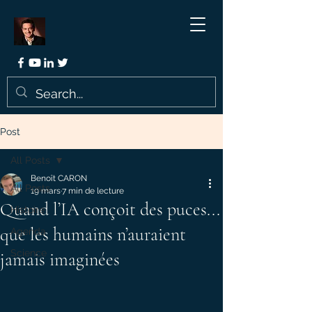
Post
All Posts
Benoît CARON
All Posts
19 mars
7 min de lecture
Quand l’IA conçoit des puces...
Histoire
que les humains n’auraient
Agenda
Science
jamais imaginées